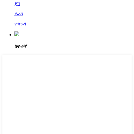
ጄን
ዶሪን
ዮላንዳ
ከፍተኛ