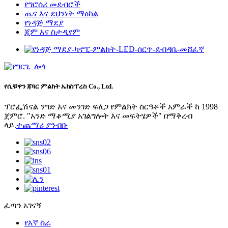
የግሮሰሪ መደብሮች
ጤና እና ደህንነት ማዕከል
የነዳጅ ማደያ
ጂም እና ስታዲየም
የሲቹዋን ጃጓር ምልክት ኤክስፕረስ Co., Ltd.
ፕሮፌሽናል ንግድ እና መንገድ ፍለጋ የምልክት ስርዓቶች አምራች ከ 1998
ጀምሮ. "አንድ ማቆሚያ አገልግሎት እና መፍትሄዎች" በማቅረብ
ላይ.
ተጨማሪ ያንብቡ
ፈጣን አገናኝ
የእኛ ስራ