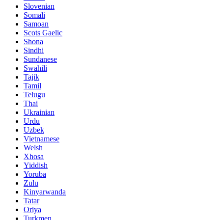
Slovenian
Somali
Samoan
Scots Gaelic
Shona
Sindhi
Sundanese
Swahili
Tajik
Tamil
Telugu
Thai
Ukrainian
Urdu
Uzbek
Vietnamese
Welsh
Xhosa
Yiddish
Yoruba
Zulu
Kinyarwanda
Tatar
Oriya
Turkmen