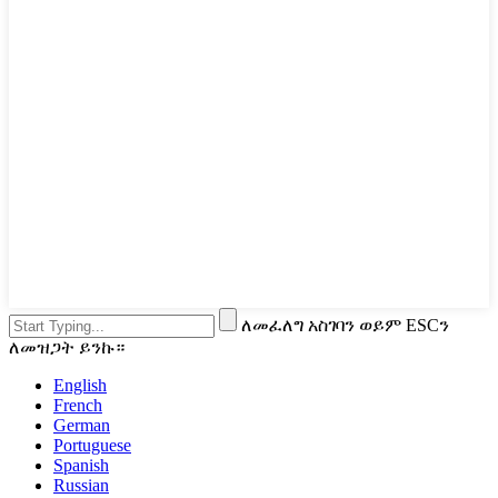
ለመፈለግ አስገባን ወይም ESCን
ለመዝጋት ይንኩ።
English
French
German
Portuguese
Spanish
Russian