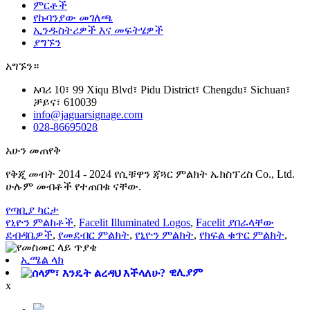
ምርቶች
የኩባንያው መገለጫ
ኢንዱስትሪዎች እና መፍትሄዎች
ያግኙን
አግኙን።
አባሪ 10፣ 99 Xiqu Blvd፣ Pidu District፣ Chengdu፣ Sichuan፣
ቻይና፣ 610039
info@jaguarsignage.com
028-86695028
አሁን መጠየቅ
የቅጂ መብት 2014 - 2024 የሲቹዋን ጃጓር ምልክት ኤክስፕረስ Co., Ltd.
ሁሉም መብቶች የተጠበቁ ናቸው.
የጣቢያ ካርታ
የኒዮን ምልክቶች
,
Facelit Illuminated Logos
,
Facelit ያበራላቸው
ደብዳቤዎች
,
የመደብር ምልክት
,
የኒዮን ምልክት
,
የክፍል ቁጥር ምልክት
,
ኢሜል ላክ
ዊሊያም
x