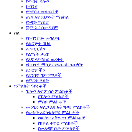
የውበት ሳሎን
ኩባንያ
የግሮሰሪ መደብሮች
ጤና እና ደህንነት ማዕከል
የነዳጅ ማደያ
ጂም እና ስታዲየም
ስለ
የኩባንያው መገለጫ
የድርጅት ባህል
ኤግዚቢሽን
የልማት ታሪክ
የእኛ የምስክር ወረቀት
የኩባንያ ማሳያ / የፋብሪካ ጉብኝት
አጋሮቻችን
የደንበኛ ግምገማዎች
የምርት ሂደት
የምልክት ዓይነቶች
ፒሎን እና ምሰሶ ምልክቶች
የፒሎን ምልክቶች
ምሰሶ ምልክቶች
መንገድ ፍለጋ እና አቅጣጫ ምልክቶች
የውስጥ አርክቴክቸር ምልክቶች
የውስጥ አቅጣጫ ምልክቶች
የክፍል ቁጥር ምልክቶች
የመጸዳጃ ቤት ምልክቶች