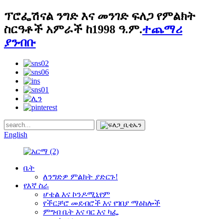
ፕሮፌሽናል ንግድ እና መንገድ ፍለጋ የምልክት
ስርዓቶች አምራች ከ1998 ዓ.ም.
ተጨማሪ
ያንብቡ
English
ቤት
ለንግድዎ ምልክት ያድርጉ!
የእኛ ስራ
ሆቴል እና ኮንዶሚኒየም
የችርቻሮ መደብሮች እና የገበያ ማዕከሎች
ምግብ ቤት እና ባር እና ካፌ