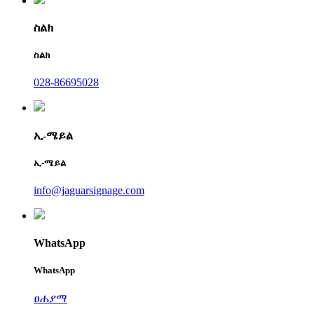
ስልክ
ስልክ
028-86695028
ኢ-ሜይል
ኢ-ሜይል
info@jaguarsignage.com
WhatsApp
WhatsApp
ፀሐያማ