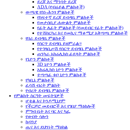
ደረጃ እና ማንሳት ደረጃ
ADA (የብሬይል ምልክቶች)
ውጫዊ የስነ-ሕንፃ ምልክቶች
የከፍተኛ ደረጃ ደብዳቤ ምልክቶች
የመታሰቢያ ሐውልት ምልክቶች
የፊት ለፊት ምልክቶች (የመደብር የፊት ምልክቶች)
የተሽከርካሪ እና የመኪና ማቆሚያ አቅጣጫ ምልክቶች
የበራ ደብዳቤ ምልክቶች
የሰርጥ ደብዳቤ ይዘምራል።
የተገላቢጦሽ የሰርጥ ደብዳቤ ምልክቶች
ጠንካራ አክሬሊክስ ፊደላት ምልክቶች
የኒዮን ምልክቶች
3D ኒዮን ምልክቶች
አክሬሊክስ ኒዮን ምልክቶች
ተጣጣፊ ቱቦ ኒዮን ምልክቶች
የካቢኔ ምልክቶች
ፈሳሽ ብረት ምልክት
የብረት ደብዳቤ ምልክቶች
የምልክት ስርዓት መፍትሄዎች
ሆቴል እና ኮንዶሚኒየም
የችርቻሮ መደብሮች እና የገበያ ማዕከሎች
ምግብ ቤት እና ባር እና ካፌ
የውበት ሳሎን
ኩባንያ
ጤና እና ደህንነት ማዕከል