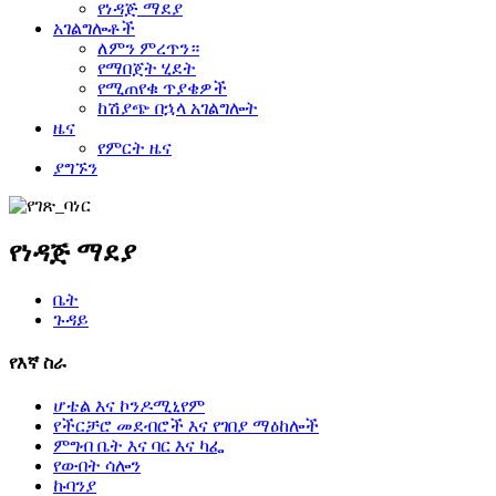
የነዳጅ ማደያ
አገልግሎቶች
ለምን ምረጥን።
የማበጀት ሂደት
የሚጠየቁ ጥያቄዎች
ከሽያጭ በኋላ አገልግሎት
ዜና
የምርት ዜና
ያግኙን
የነዳጅ ማደያ
ቤት
ጉዳይ
የእኛ ስራ
ሆቴል እና ኮንዶሚኒየም
የችርቻሮ መደብሮች እና የገበያ ማዕከሎች
ምግብ ቤት እና ባር እና ካፌ
የውበት ሳሎን
ኩባንያ